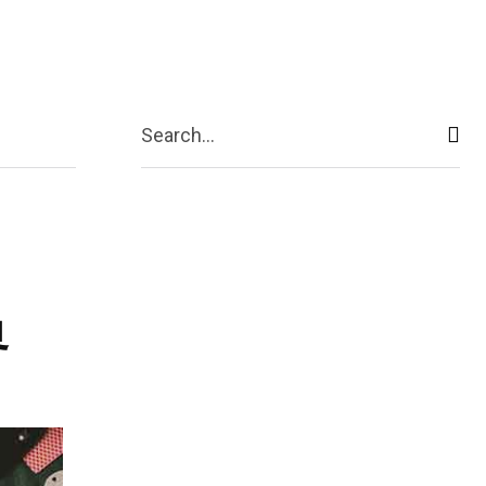
Contact Us
More
Search...
界