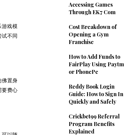
Accessing Games
Through EK7 Com
乐游戏模
Cost Breakdown of
Opening a Gym
尝试不同
Franchise
How to Add Funds to
FairPlay Using Paytm
or PhonePe
仿佛置身
Reddy Book Login
需要费心
Guide: How to Sign In
Quickly and Safely
Crickbet99 Referral
Program Benefits
Explained
，可以随