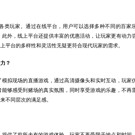
各类玩家。通过在线平台，用户可以选择多种不同的百家
。此外，线上平台还提供丰富的优惠活动，让玩家更有动力
线上平台的多样性和灵活性无疑更符合现代玩家的需求。
引力？
了模拟现场的直播游戏，通过高清摄像头和实时互动，玩家
者能够感受到赌场的真实氛围，同时享受游戏的乐趣，不再
带来不同层次的满足感。
，提供了前所未有的游戏体验。玩家不再受限于地点和时间