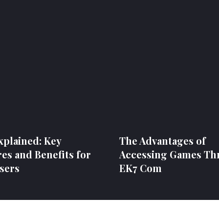
xplained: Key
The Advantages of
es and Benefits for
Accessing Games Th
sers
EK7 Com