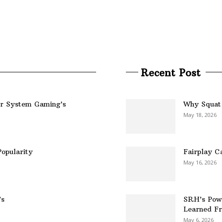
Recent Post
er System Gaming’s
Why Squat 
May 18, 2026
opularity
Fairplay C
May 16, 2026
’s
SRH’s Pow
Learned Fr
May 6, 2026