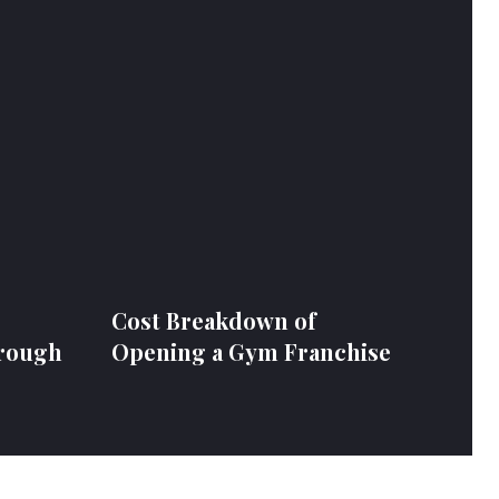
Cost Breakdown of
rough
Opening a Gym Franchise